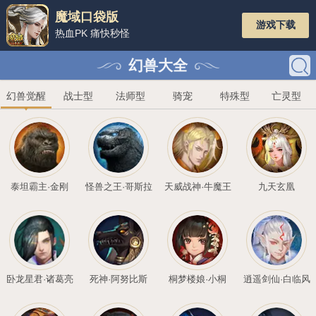
魔域口袋版
热血PK 痛快秒怪
幻兽大全
幻兽觉醒
战士型
法师型
骑
泰坦霸主·金刚
怪兽之王·哥斯拉
天威