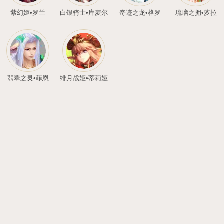
光辉圣灵•噜噜
暗翼魔灵•嘟嘟
兽
吉祥噜噜
斗天灵猴•圣行者
斗天