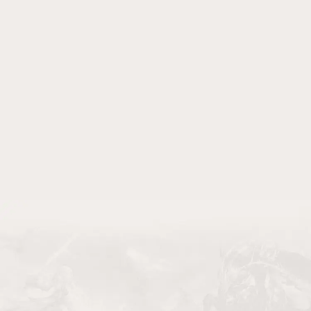
紫幻姬•罗兰
白银骑士•库麦尔
奇迹
翡翠之灵•菲恩
绯月战姬•蒂莉娅