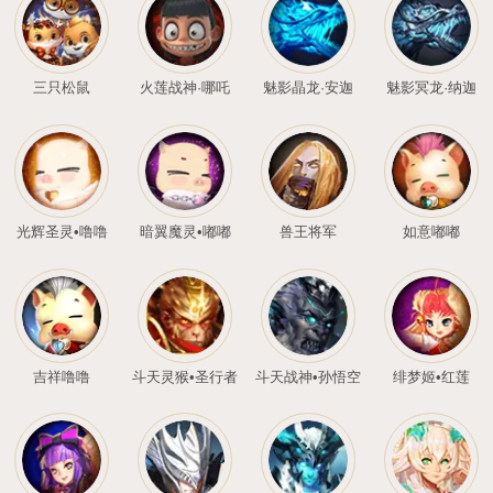
卧龙星君·诸葛亮
死神·阿努比斯
桐梦
三只松鼠
火莲战神·哪吒
魅影