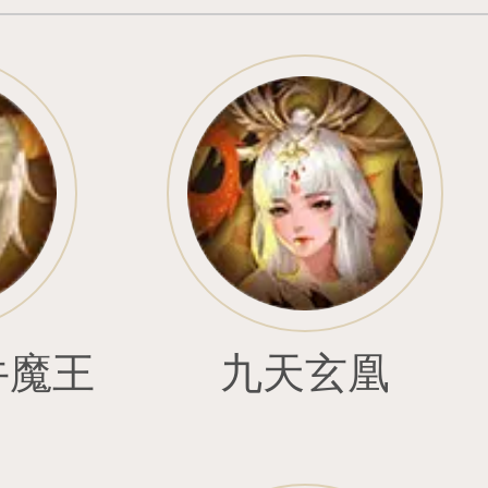
恩
圣天使奈丽
圣天使雷斯
型
撼地者吉鲁
开心果娜娜