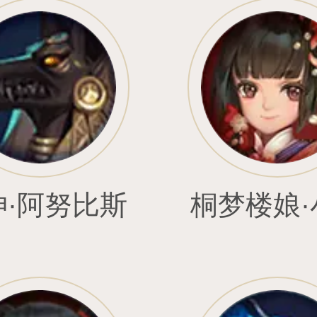
王将军
如意嘟嘟
战士物防
战神•孙悟空
绯梦姬•红莲
狂化兽卫•凯