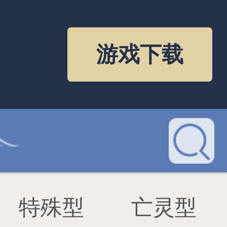
尔
雷霆守卫•塞恩
裁决骑士凯隆