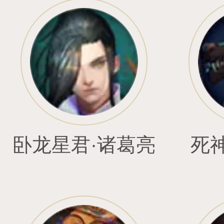
光辉圣灵•噜噜
暗翼魔灵•嘟嘟
兽
吉祥噜噜
斗天灵猴•圣行者
斗天