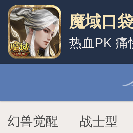
魔域口袋版
热血PK 痛快秒怪
幻兽大全
幻兽觉醒
战士型
法师型
骑
泰坦霸主·金刚
怪兽之王·哥斯拉
天威