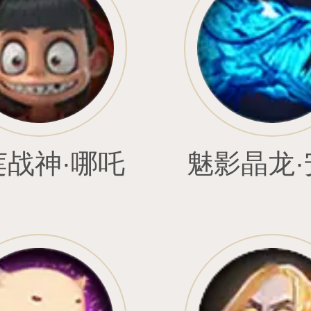
之龙•格罗
琉璃之拥•萝拉