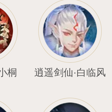
型
调皮鬼吉比
暗魂守卫•奥伦
罗