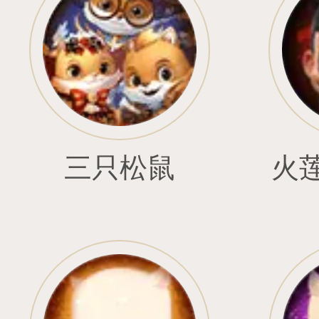
紫幻姬•罗兰
白银骑士•库麦尔
奇迹
翡翠之灵•菲恩
绯月战姬•蒂莉娅