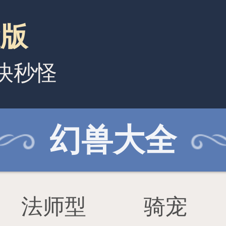
游戏下载
宠
特殊型
亡灵型
战神·牛魔王
九天玄凰
梦翼星卫•希