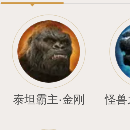
卧龙星君·诸葛亮
死神·阿努比斯
桐梦
三只松鼠
火莲战神·哪吒
魅影