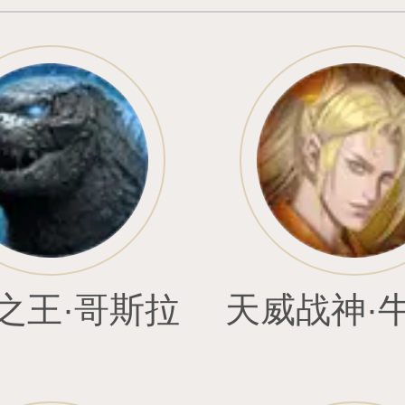
楼娘·小桐
逍遥剑仙·白临风
旭日神使凯
晶龙·安迦
魅影冥龙·纳迦
战士物攻