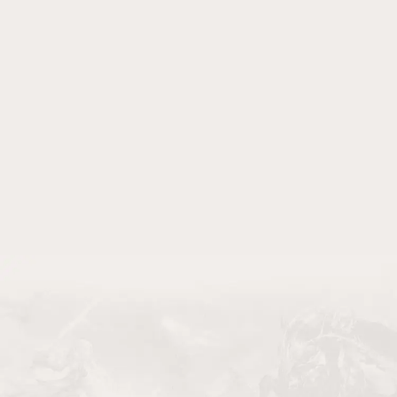
紫幻姬•罗兰
白银骑士•库麦尔
奇迹
翡翠之灵•菲恩
绯月战姬•蒂莉娅