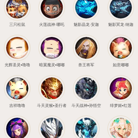
卧龙星君·诸葛亮
死神·阿努比斯
桐梦
三只松鼠
火莲战神·哪吒
魅影