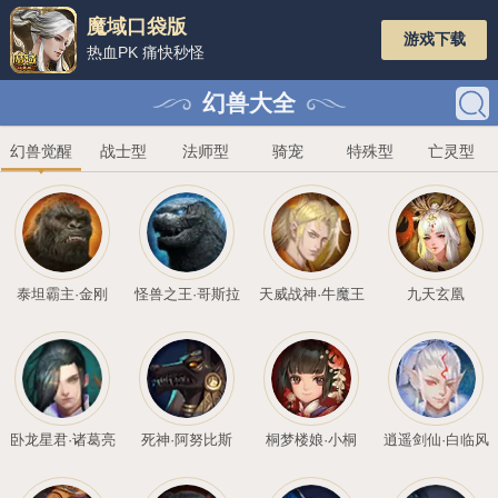
魔域口袋版
热血PK 痛快秒怪
幻兽大全
幻兽觉醒
战士型
法师型
骑
泰坦霸主·金刚
怪兽之王·哥斯拉
天威