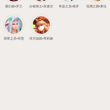
光辉圣灵•噜噜
暗翼魔灵•嘟嘟
兽
吉祥噜噜
斗天灵猴•圣行者
斗天