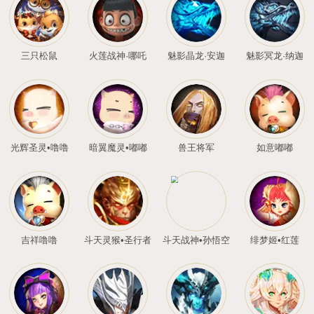
卧龙星君·诸葛亮
死神·阿努比斯
桐梦
三只松鼠
火莲战神·哪吒
魅影