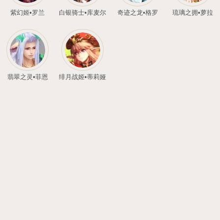
光辉圣灵•噜噜
暗翼魔灵•嘟嘟
兽
吉祥噜噜
斗天灵猴•圣行者
斗天