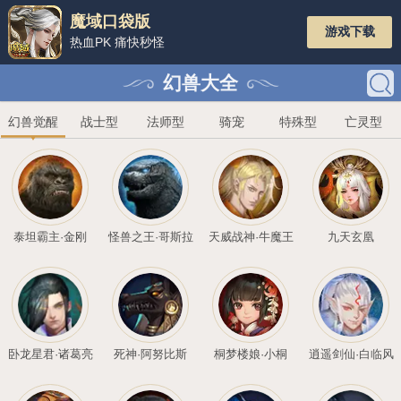
魔域口袋版
热血PK 痛快秒怪
幻兽大全
幻兽觉醒
战士型
法师型
骑
泰坦霸主·金刚
怪兽之王·哥斯拉
天威