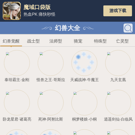
魔域口袋版
热血PK 痛快秒怪
幻兽大全
幻兽觉醒
战士型
法师型
骑
泰坦霸主·金刚
怪兽之王·哥斯拉
天威