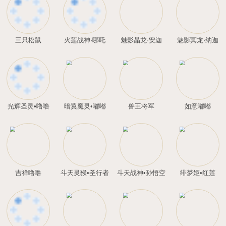
卧龙星君·诸葛亮
死神·阿努比斯
桐梦
三只松鼠
火莲战神·哪吒
魅影