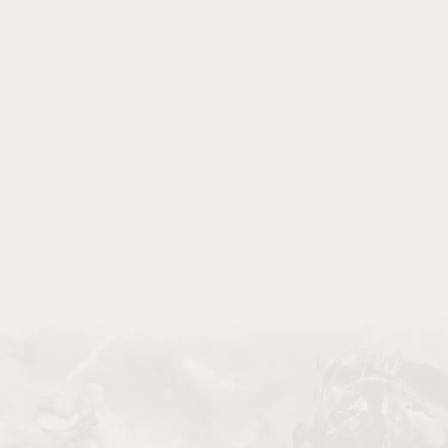
紫幻姬•罗兰
白银骑士•库麦尔
奇迹
翡翠之灵•菲恩
绯月战姬•蒂莉娅