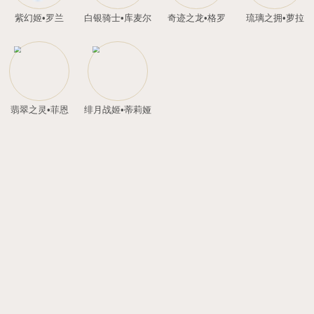
光辉圣灵•噜噜
暗翼魔灵•嘟嘟
兽
吉祥噜噜
斗天灵猴•圣行者
斗天