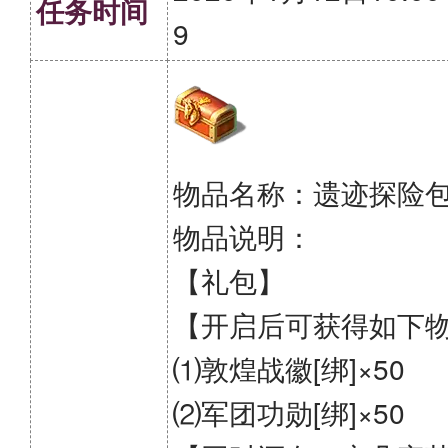
任务时间
9
物品名称：遗迹探险
物品说明：
【礼包】
【开启后可获得如下
⑴敦煌战徽[绑]×50
⑵军团功勋[绑]×50