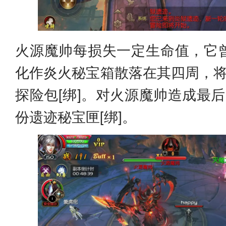
火源魔帅每损失一定生命值，它
化作炎火秘宝箱散落在其四周，将
探险包[绑]。对火源魔帅造成最
份遗迹秘宝匣[绑]。