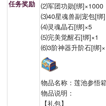
任务奖励
⑵军团功勋[绑]×1000
⑶40星魂兽副宠包[绑]
⑷灵魂晶石[绑]×5
⑸完美觉醒石[绑]×1
⑹3阶神器升阶石[绑]×
物品名称：莲池参悟
物品说明：
【礼包】