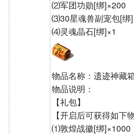
⑵军团功勋[绑]×200
⑶30星魂兽副宠包[绑]
⑷灵魂晶石[绑]×1
物品名称：遗迹神藏
物品说明：
【礼包】
【开启后可获得如下
⑴敦煌战徽[绑]×1000