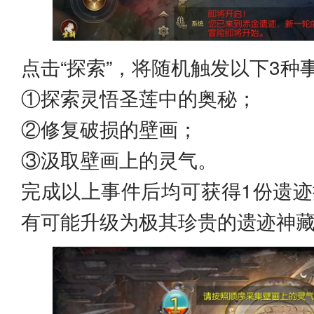
点击“探索”，将随机触发以下3种
①探索灵悟圣莲中的奥秘；
②修复破损的壁画；
③汲取壁画上的灵气。
完成以上事件后均可获得1份遗迹
有可能升级为极其珍贵的遗迹神藏箱