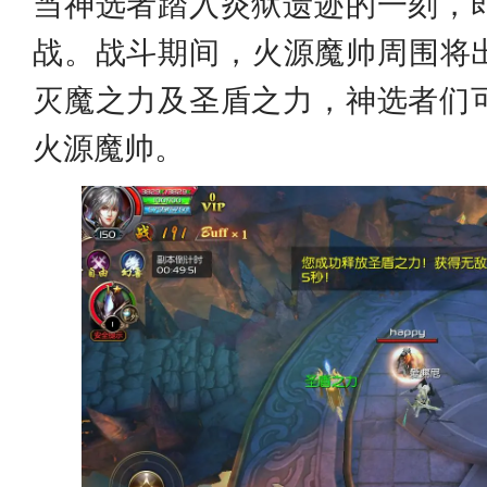
当神选者踏入炎狱遗迹的一刻，
战。战斗期间，火源魔帅周围将
灭魔之力及圣盾之力，神选者们
火源魔帅。