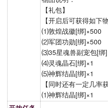
【礼包】
【开启后可获得如下
⑴敦煌战徽[绑]×500
⑵军团功勋[绑]×500
⑶35星魂兽副宠包[绑]
⑷灵魂晶石[绑]×1
⑸神辉结晶[绑]×1
【同时还有一定几率
⑴神辉结晶[绑]×1
开放任务