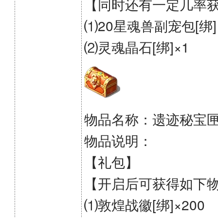
【同时还有一定几率
⑴20星魂兽副宠包[绑]
⑵灵魂晶石[绑]×1
物品名称：遗迹秘宝
物品说明：
【礼包】
【开启后可获得如下
⑴敦煌战徽[绑]×200