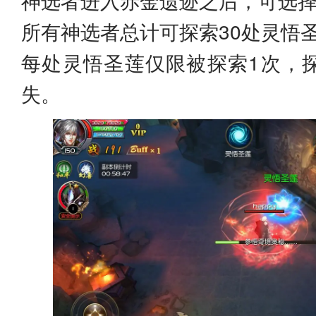
所有神选者总计可探索30处灵悟
每处灵悟圣莲仅限被探索1次，
失。