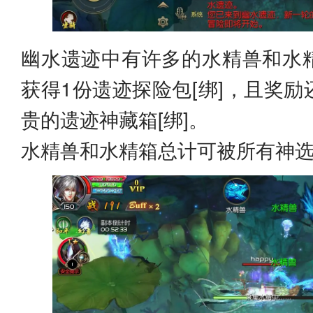
幽水遗迹中有许多的水精兽和水
获得1份遗迹探险包[绑]，且奖
贵的遗迹神藏箱[绑]。
水精兽和水精箱总计可被所有神选