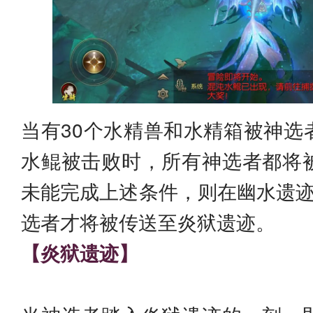
当有30个水精兽和水精箱被神选
水鲲被击败时，所有神选者都将
未能完成上述条件，则在幽水遗迹
选者才将被传送至炎狱遗迹。
【炎狱遗迹】