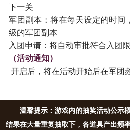
下一关
军团副本：将在每天设定的时间
级的军团副本
入团申请：将自动审批符合入团
（活动通知）
开启后，将在活动开始后在军团
温馨提示：游戏内的抽奖活动公示
结果在大量重复抽取下，各道具产出频