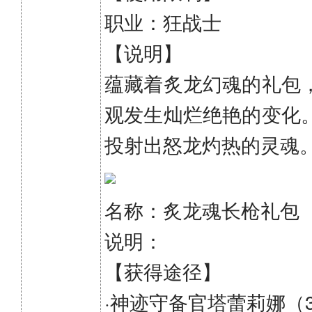
职业：狂战士
【说明】
蕴藏着炙龙幻魂的礼包
观发生灿烂绝艳的变化
投射出怒龙灼热的灵魂
名称：炙龙魂长枪礼包
说明：
【获得途径】
·神迹守备官塔蕾莉娜（31