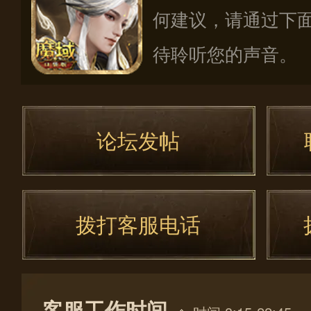
何建议，请通过下
待聆听您的声音。
论坛发帖
拨打客服电话
客服工作时间