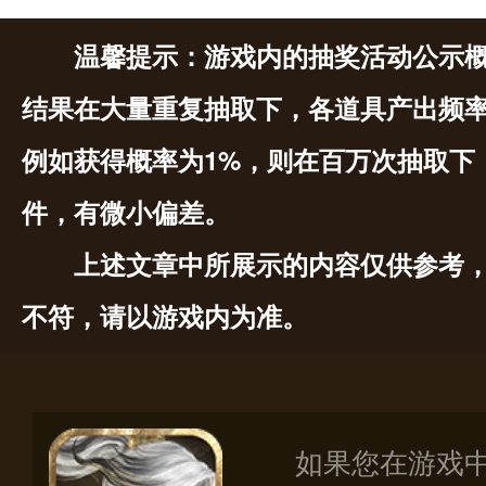
温馨提示：游戏内的抽奖活动公示
结果在大量重复抽取下，各道具产出频
例如获得概率为1%，则在百万次抽取下
件，有微小偏差。
上述文章中所展示的内容仅供参考
不符，请以游戏内为准。
如果您在游戏