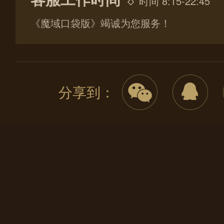
时间 8:15-22:45
《魔域口袋版》竭诚为您服务！
分享到：