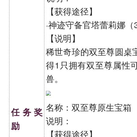
【获得途径】
·神迹守备官塔蕾莉娜（31
【说明】
稀世奇珍的双至尊圆桌
得1只拥有双至尊属性
兽。
名称：双至尊原生宝箱
任务奖
说明：
励
【获得途径】