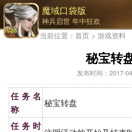
魔域口袋版
神兵启世 年中狂欢
当前位置：
首页
>
游戏资料
秘宝转
2017-04
任务名
秘宝转盘
称
任务时