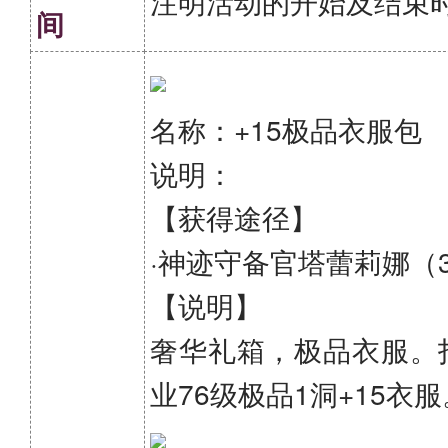
注明活动的开始及结束
间
名称：+15极品衣服包
说明：
【获得途径】
·神迹守备官塔蕾莉娜（31
【说明】
奢华礼箱，极品衣服。
业76级极品1洞+15衣服