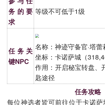
参与任
务的要
等级不可低于1级
求
名称：神迹守备官·塔蕾
任务关
坐标：卡诺萨城（318,4
键NPC
作用：开启秘宝转盘、
匙途径
任务攻略
每位神选者皆可前往位于卡诺萨城（