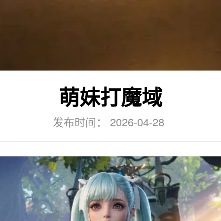
萌妹打魔域
2026-04-28