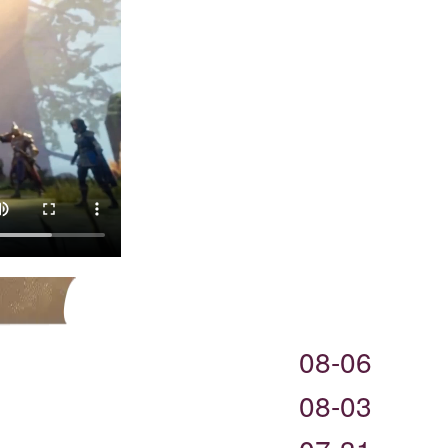
08-06
08-03