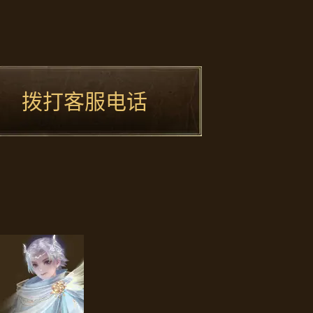
拨打客服电话