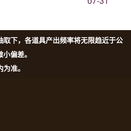
07-31
抽取下，各道具产出频率将无限趋近于公
微小偏差。
内为准。