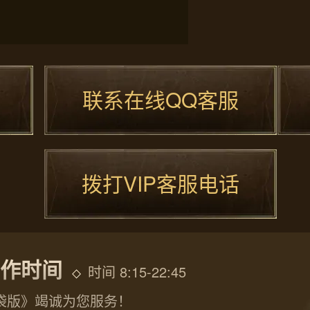
联系在线QQ客服
拨打VIP客服电话
作时间
时间 8:15-22:45
袋版》竭诚为您服务！