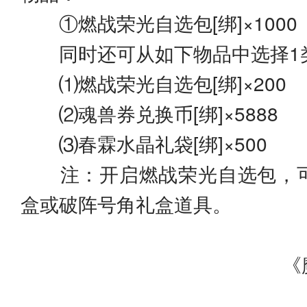
①燃战荣光自选包[绑]×1000
同时还可从如下物品中选择1
⑴燃战荣光自选包[绑]×200
⑵魂兽券兑换币[绑]×5888
⑶春霖水晶礼袋[绑]×500
注：开启燃战荣光自选包，可
盒或破阵号角礼盒道具。
《魔