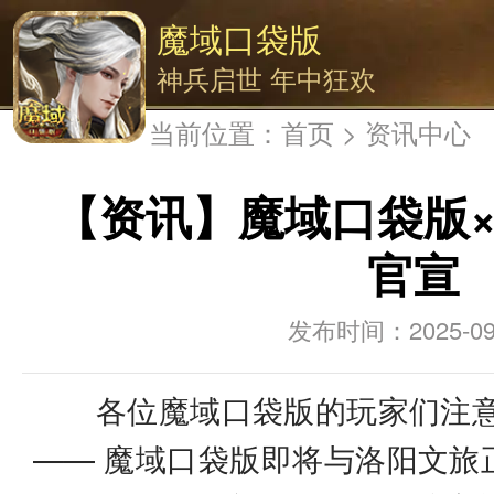
魔域口袋版
神兵启世 年中狂欢
当前位置：
首页
>
资讯中心
【资讯】魔域口袋版
官宣
2025-09
各位魔域口袋版的玩家们注意
—— 魔域口袋版即将与洛阳文旅