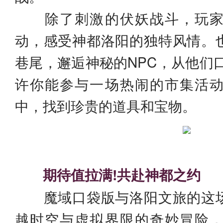
除了刺激的伏妖战斗，玩家
动，感受神都洛阳的独特风情。
巷尾，邂逅神秘的NPC，从他们
许你能参与一场热闹的市集活
中，找到珍贵的道具和宝物。
期待值拉满!共赴神都之约
魔域口袋版与洛阳文旅的这场
越时空与虚拟界限的奇妙冒险