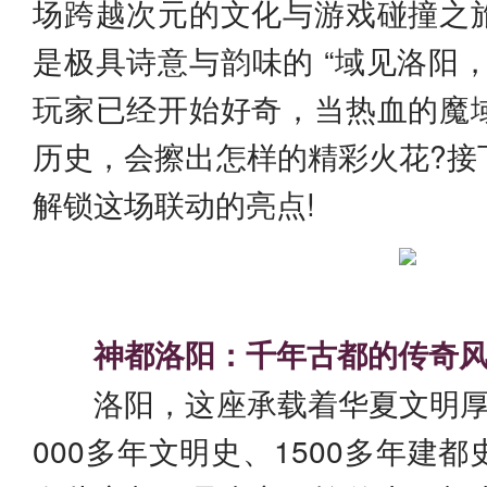
场跨越次元的文化与游戏碰撞之
是极具诗意与韵味的 “域见洛阳
玩家已经开始好奇，当热血的魔
历史，会擦出怎样的精彩火花?接
解锁这场联动的亮点!
神都洛阳：千年古都的传奇
洛阳，这座承载着华夏文明厚
000多年文明史、1500多年建