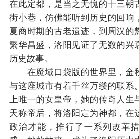
在此定都，是当之无愧的十三朝
街小巷，仿佛能听到历史的回响
夏商时期的古老遗迹，到周汉的
繁华昌盛，洛阳见证了无数的兴
历史故事。
在魔域口袋版的世界里，金秋
与这座城市有着千丝万缕的联系
上唯一的女皇帝，她的传奇人生
天称帝后，将洛阳定为神都，在
政治才能，推行了一系列改革