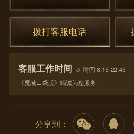
拨打客服电话
客服工作时间
时间 8:15-22:45
《魔域口袋版》竭诚为您服务！
分享到：