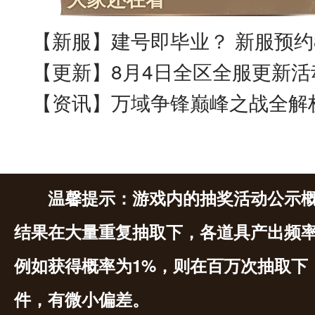
【更新】8月4日全区全服更新活
【资讯】万域争锋巅峰之战全解
温馨提示：游戏内的抽奖活动公示
结果在大量重复抽取下，各道具产出频
例如获得概率为1%，则在百万次抽取下
件，有微小偏差。