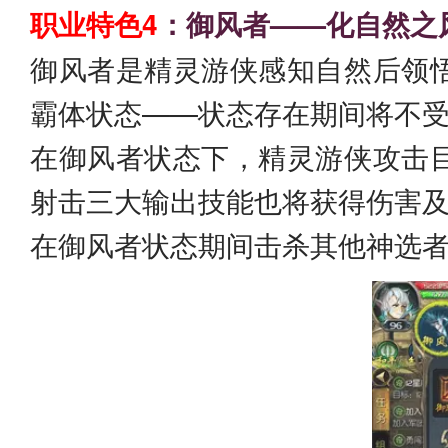
职业特色4
：御风者——
化自然之
御风者是精灵游侠感知自然后领
霸体状态——状态存在期间将不
在御风者状态下，精灵游侠攻击
射击三大输出技能也将获得伤害
在御风者状态期间击杀其他神选