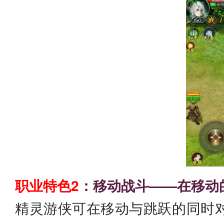
职业特色2
：移动战斗——
在移动
精灵游侠可在移动与跳跃的同时