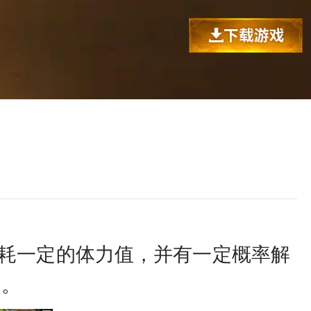
消耗一定的体力值，并有一定概率解
）。