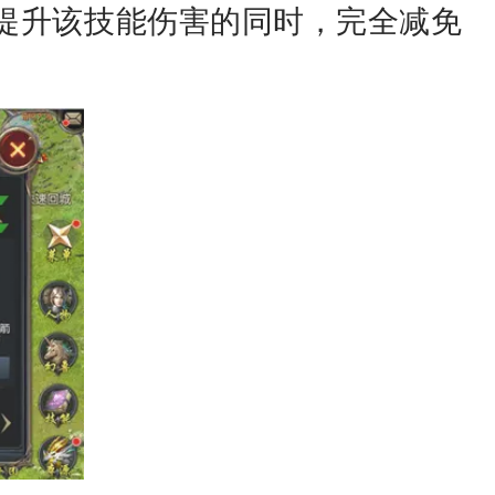
提升该技能伤害的同时，完全减免