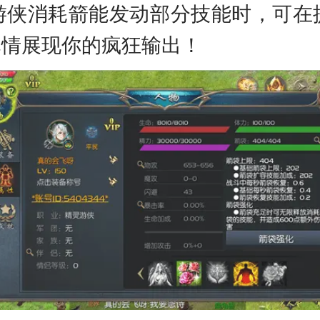
游侠消耗箭能发动部分技能时，可在
尽情展现你的疯狂输出！