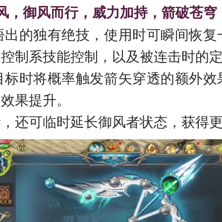
风，御风而行，威力加持，箭破苍穹
悟出的独有绝技，使用时可瞬间恢复
受控制系技能控制，以及被连击时的
目标时将概率触发箭矢穿透的额外效
及效果提升。
者，还可临时延长御风者状态，获得