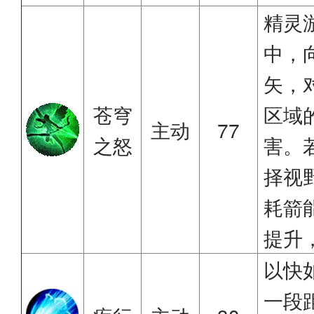
精灵
中，
矢，
苍穹
区域
主动
77
之怒
害。
择视
耗箭
提升
以快
一段