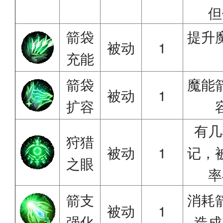
但
箭袋
提升
被动
1
充能
箭袋
魔能
被动
1
扩容
有几
狩猎
被动
1
记，
之眼
率
箭支
消耗
被动
1
强化
造成