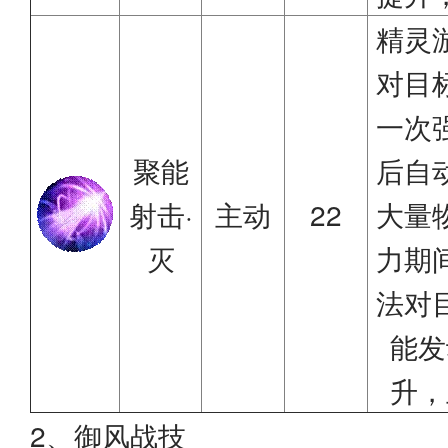
精灵
对目
一次
聚能
后自
射击·
主动
22
大量
灭
力期
法对
能发
升，
2、御风战技