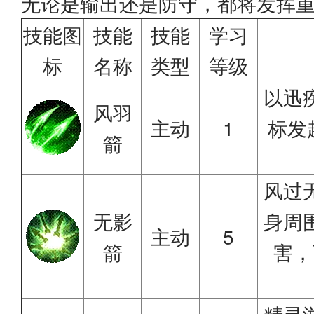
无论是输出还是防守，都将发挥
技能图
技能
技能
学习
标
名称
类型
等级
以迅
风羽
主动
1
标发
箭
风过
无影
身周
主动
5
箭
害，