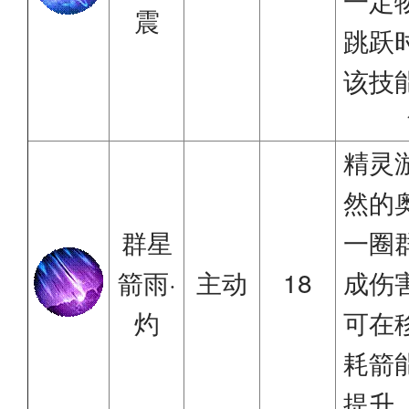
一定
震
跳跃
该技
精灵
然的
群星
一圈
箭雨·
主动
18
成伤
灼
可在
耗箭
提升