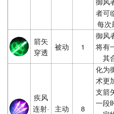
御风
者可
每次
御风
箭矢
被动
1
将有
穿透
其
化为
术更
支箭
疾风
一段
连射·
主动
8