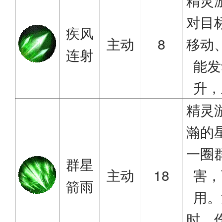
精灵
对目
疾风
主动
8
移动
连射
能发
升，
精灵
瀚的
一圈
群星
主动
18
害，
箭雨
用。
时，