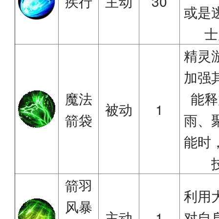
疾行
主动
30
或是
士
精灵
加强
魔法
能释
被动
1
箭袋
雨、
能时
箭羽
利用
风暴
主动
1
对自