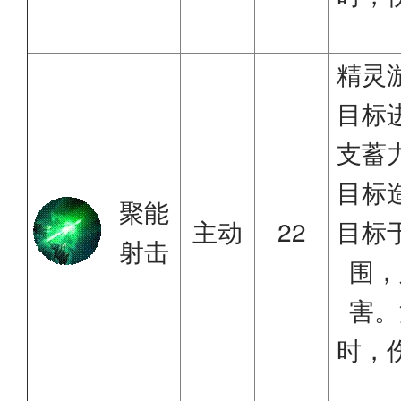
精灵
目标
支蓄
目标
聚能
主动
22
目标
射击
围，
害。
时，