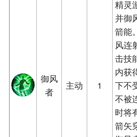
精灵
并御
箭能
风连
击技
内获
御风
主动
1
下不
者
不被
时将
箭矢