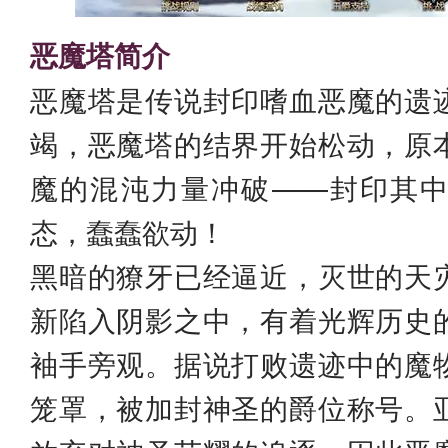
恶魔塔简介
恶魔塔是传说封印嗜血恶魔的遗
竭，恶魔塔的结界开始松动，原
魔的混沌力量冲破——封印其
态，蠢蠢欲动！
黑暗的獠牙已经逼近，灭世的天
新陷入阴影之中，有着光辉历史
袖手旁观。据说打败遗迹中的魔
笼罩，被加封神圣的爵位称号。