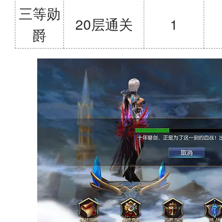
三等勋
20层通关
1
爵