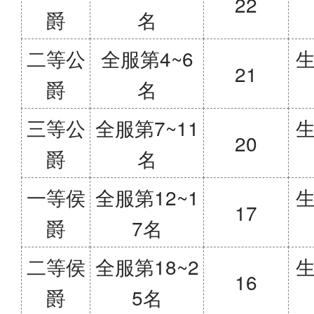
22
爵
名
二等公
全服第4~6
生
21
爵
名
三等公
全服第7~11
生
20
爵
名
一等侯
全服第12~1
生
17
爵
7名
二等侯
全服第18~2
生
16
爵
5名