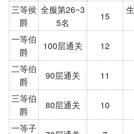
三等侯
全服第26~3
生
15
爵
5名
一等伯
100层通关
12
爵
二等伯
90层通关
11
爵
三等伯
80层通关
10
爵
一等子