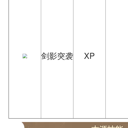
剑影突袭
XP