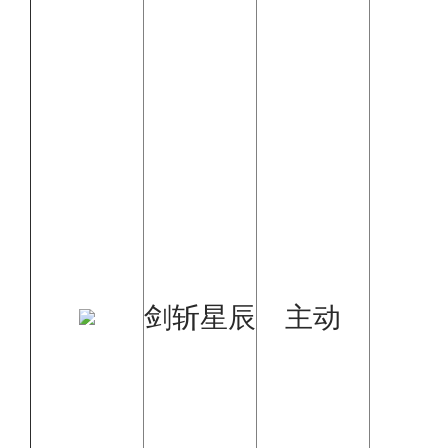
剑斩星辰
主动