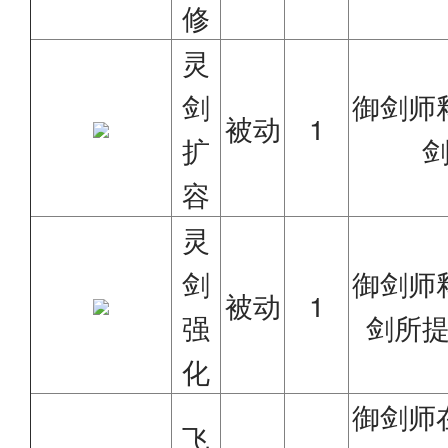
修
灵
剑
御剑师
被动
1
扩
容
灵
剑
御剑师
被动
1
强
剑所
化
御剑师
飞