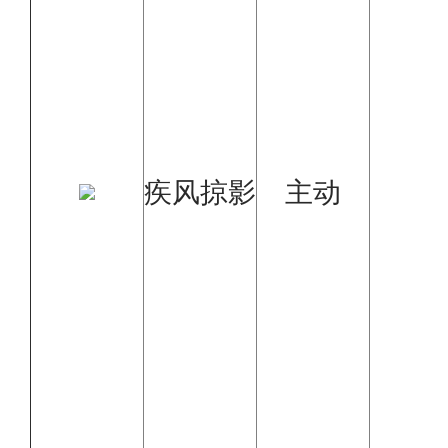
疾风掠影
主动