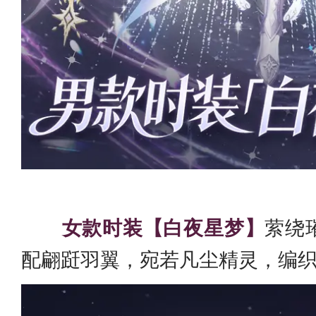
女款时装【白夜星梦】
萦绕
配翩跹羽翼，宛若凡尘精灵，编