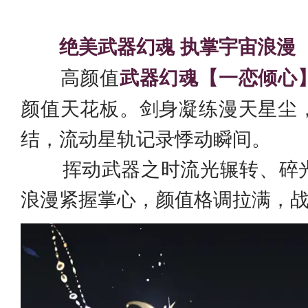
绝美武器幻魂 执掌宇宙浪漫
高颜值
武器幻魂【一恋倾心
颜值天花板。剑身凝练漫天星尘
结，流动星轨记录悸动瞬间。
挥动武器之时流光辗转、碎光
浪漫紧握掌心，颜值格调拉满，