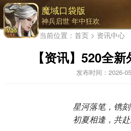
魔域口袋版
神兵启世 年中狂欢
当前位置：
首页
>
资讯中心
【资讯】520全
2026-05
星河落笔，镌刻
初夏相逢，共赴