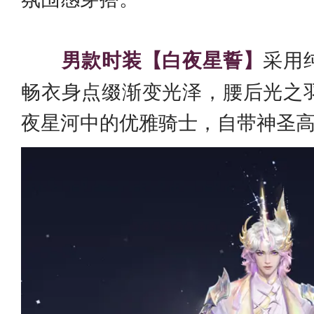
男款时装【白夜星誓】
采用
畅衣身点缀渐变光泽，腰后光之
夜星河中的优雅骑士，自带神圣