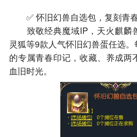
✅ 怀旧幻兽自选包，复刻青
致敬经典魔域IP，天火麒麟
灵狐等9款人气怀旧幻兽蛋任选。
的专属青春印记，收藏、养成两
血旧时光。