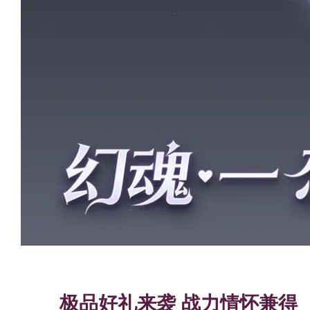
极品好礼来袭 战力情怀兼得