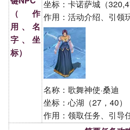
键NPC
坐标：卡诺萨城（320,4
（作
作用：活动介绍、引领
用、名
字、坐
标）
名称：歌舞神使·桑迪
坐标：心湖（27，40）
作用：领取任务、引导