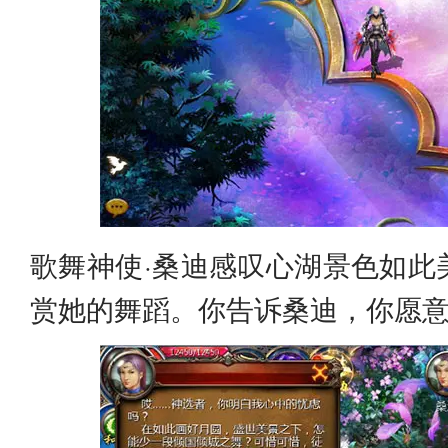
歌舞神使·桑迪感叹心湖景色如此
赏她的舞蹈。你告诉桑迪，你愿