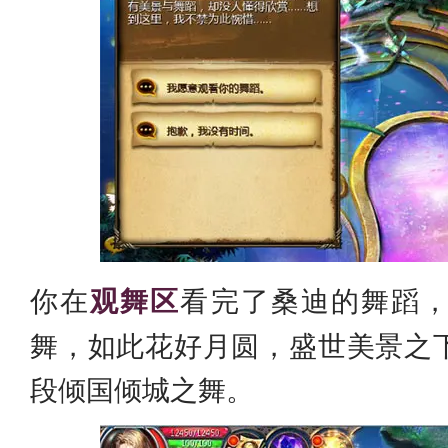
你在
观舞区
看完了桑迪的舞蹈
舞，如此花好月圆，盛世美景之
段倾国倾城之舞。