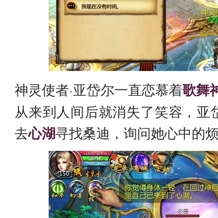
神灵使者·亚岱尔一直恋慕着
歌舞
从来到人间后就消失了笑容，亚
去
心湖
寻找桑迪，询问她心中的