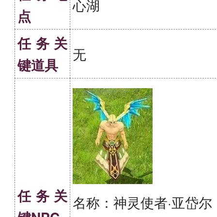
心湖
点
任务关
无
键道具
任务关
名称：神灵使者·亚岱尔