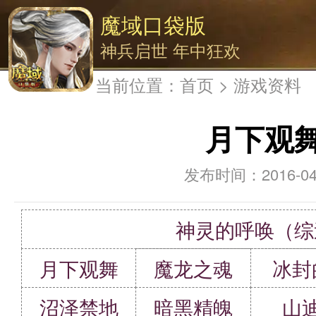
魔域口袋版
神兵启世 年中狂欢
当前位置：
首页
>
游戏资料
月下观
2016-04
神灵的呼唤（综
月下观舞
魔龙之魂
冰封
沼泽禁地
暗黑精魄
山